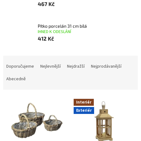
467 Kč
Pítko porcelán 31 cm bílá
IHNED K ODESLÁNÍ
412 Kč
Ř
a
Doporučujeme
Nejlevnější
Nejdražší
Nejprodávanější
z
e
Abecedně
n
í
V
p
Interiér
ý
r
Exteriér
p
o
i
d
s
u
p
k
r