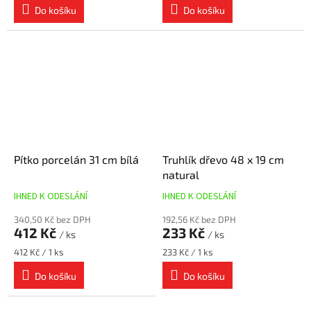
Do košíku
Do košíku
Pítko porcelán 31 cm bílá
Truhlík dřevo 48 x 19 cm
natural
IHNED K ODESLÁNÍ
IHNED K ODESLÁNÍ
340,50 Kč bez DPH
192,56 Kč bez DPH
412 Kč
233 Kč
/ ks
/ ks
Měrná
Měrná
412 Kč / 1 ks
233 Kč / 1 ks
cena:
cena:
Do košíku
Do košíku