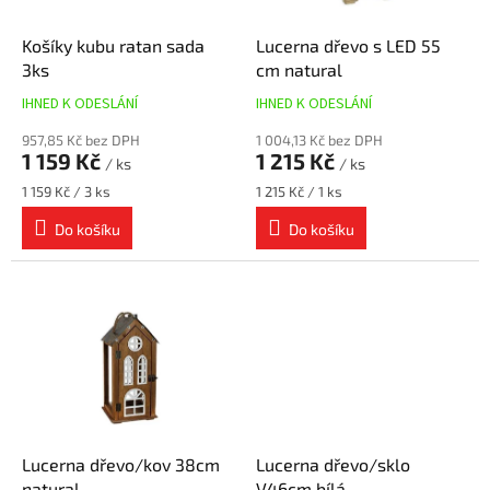
t
o
ů
d
Košíky kubu ratan sada
Lucerna dřevo s LED 55
u
3ks
cm natural
k
IHNED K ODESLÁNÍ
IHNED K ODESLÁNÍ
t
ů
957,85 Kč bez DPH
1 004,13 Kč bez DPH
1 159 Kč
1 215 Kč
/ ks
/ ks
Měrná
Měrná
1 159 Kč / 3 ks
1 215 Kč / 1 ks
cena:
cena:
Do košíku
Do košíku
Lucerna dřevo/kov 38cm
Lucerna dřevo/sklo
natural
V46cm bílá