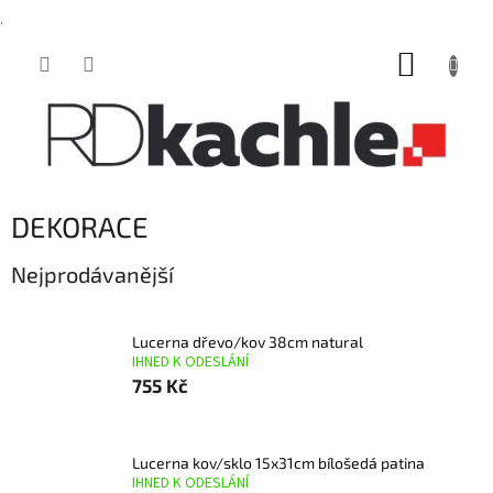
.
Přejít
NÁKUP
na
obsah
KOŠÍK
DEKORACE
Nejprodávanější
Lucerna dřevo/kov 38cm natural
IHNED K ODESLÁNÍ
755 Kč
Lucerna kov/sklo 15x31cm bílošedá patina
IHNED K ODESLÁNÍ