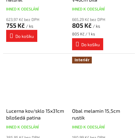
IHNED K ODESLÁNÍ
IHNED K ODESLÁNÍ
623,97 Kč bez DPH
665,29 Kč bez DPH
755 Kč
805 Kč
/ ks
/ ks
Měrná
805 Kč / 1 ks
Do košíku
cena:
Do košíku
Interiér
Lucerna kov/sklo 15x31cm
Obal melamin 15,5cm
bílošedá patina
rustik
IHNED K ODESLÁNÍ
IHNED K ODESLÁNÍ
385,95 Kč bez DPH
180,99 Kč bez DPH