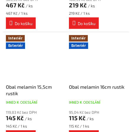
467 Kč
219 Kč
/ ks
/ ks
Měrná
Měrná
467 Kč / 1 ks
219 Kč / 1 ks
cena:
cena:
Do košíku
Do košíku
Interiér
Interiér
Exteriér
Exteriér
Obal melamin 15,5cm
Obal melamin 16cm rustik
rustik
IHNED K ODESLÁNÍ
IHNED K ODESLÁNÍ
119,83 Kč bez DPH
95,04 Kč bez DPH
145 Kč
115 Kč
/ ks
/ ks
Měrná
Měrná
145 Kč / 1 ks
115 Kč / 1 ks
cena:
cena: