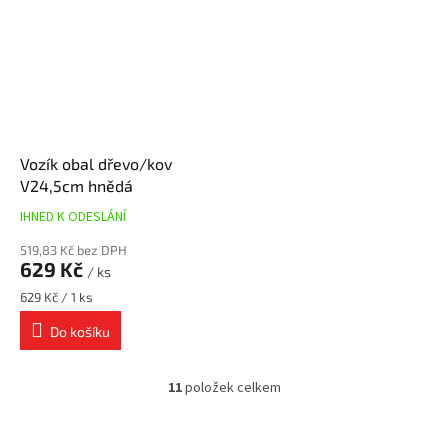
Vozík obal dřevo/kov
V24,5cm hnědá
IHNED K ODESLÁNÍ
519,83 Kč bez DPH
629 Kč
/ ks
Měrná
629 Kč / 1 ks
cena:
Do košíku
11
položek celkem
O
v
l
Z