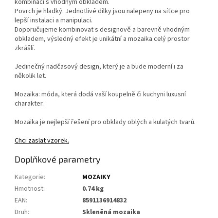
kombinaci s vhodným obkladem.
Povrch je hladký. Jednotlivé dílky jsou nalepeny na síťce pro
lepší instalaci a manipulaci.
Doporučujeme kombinovat s designově a barevně vhodným
obkladem, výsledný efekt je unikátní a mozaika celý prostor
zkrášlí.
Jedinečný nadčasový design, který je a bude moderní i za
několik let.
Mozaika: móda, která dodá vaší koupelně či kuchyni luxusní
charakter.
Mozaika je nejlepší řešení pro obklady oblých a kulatých tvarů.
Chci zaslat vzorek.
Doplňkové parametry
Kategorie
:
MOZAIKY
Hmotnost
:
0.74 kg
EAN
:
8591136914832
Druh
:
Skleněná mozaika