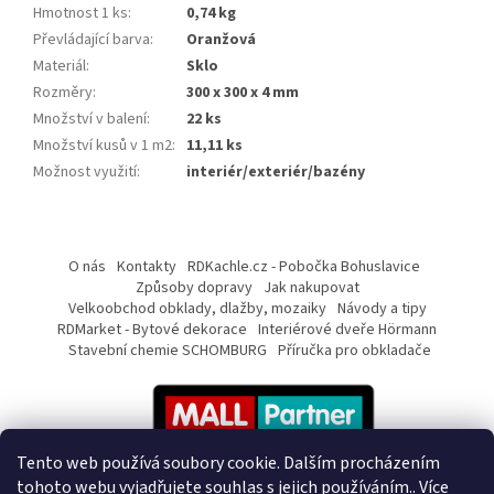
Hmotnost 1 ks
:
0,74 kg
Převládající barva
:
Oranžová
Materiál
:
Sklo
Rozměry
:
300 x 300 x 4 mm
Množství v balení
:
22 ks
Množství kusů v 1 m2
:
11,11 ks
Možnost využití
:
interiér/exteriér/bazény
Z
á
O nás
Kontakty
RDKachle.cz - Pobočka Bohuslavice
p
Způsoby dopravy
Jak nakupovat
a
Velkoobchod obklady, dlažby, mozaiky
Návody a tipy
RDMarket - Bytové dekorace
Interiérové dveře Hörmann
t
Stavební chemie SCHOMBURG
Příručka pro obkladače
í
Tento web používá soubory cookie. Dalším procházením
tohoto webu vyjadřujete souhlas s jejich používáním.. Více