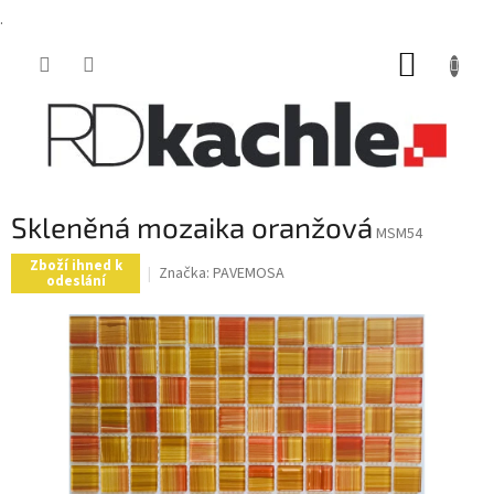
.
Přejít
NÁKUP
na
obsah
KOŠÍK
Skleněná mozaika oranžová
MSM54
Zboží ihned k
Značka:
PAVEMOSA
odeslání