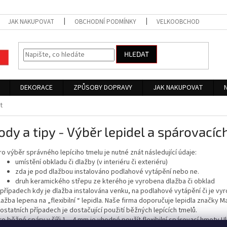
JAK NAKUPOVAT
OBCHODNÍ PODMÍNKY
VELKOOBCHOD
HLEDAT
DEKORACE
ZPŮSOBY DOPRAVY
JAK NAKUPOVAT
t
dy a tipy - Výběr lepidel a spárovací
ro výběr správného lepíciho tmelu je nutné znát následující údaje:
umístění obkladu či dlažby (v interiéru či exteriéru)
zda je pod dlažbou instalováno podlahové vytápění nebo ne.
druh keramického střepu ze kterého je vyrobena dlažba či obklad
 případech kdy je dlažba instalována venku, na podlahové vytápění či je vyro
lažba lepena na „flexibilní “ lepidla. Naše firma doporučuje lepidla značky M
 ostatních případech je dostačující použití běžných lepících tmelů.
ro běžné spáry v šíři 1 – 4 mm je vhodné použít flexibilní spárovací hmoty Ul