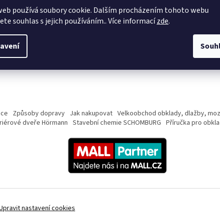
ro široké spáry je vhodné užití spárovací hmoty Keracolor GG.
web používá soubory cookie. Dalším procházením tohoto webu
ro spárování bazénů nebo prostorů, kde je nutná absolutní nepropustnost
jete souhlas s jejich používáním.. Více informací
zde
.
prchové kouty) je vhodné užití dvousložkové spárovací hmoty Kerapoxy.
 případě potřeby užití plastického spojení např. rohů místností nebo spoj
ilikonové antibakteriální tmely Mapesil AC.
avení
Souh
eškeré spárovací hmoty a silikonové tmely je možné zakoupit až ve 27 odst
ice
Způsoby dopravy
Jak nakupovat
Velkoobchod obklady, dlažby, moz
eriérové dveře Hörmann
Stavební chemie SCHOMBURG
Příručka pro obkl
Upravit nastavení cookies