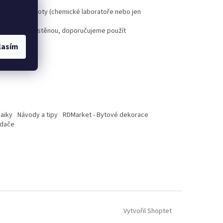
 spárovací hmoty (chemické laboratoře nebo jen
e mezi vanou a stěnou, doporučujeme použít
lasím
ínech.
aiky
Návody a tipy
RDMarket - Bytové dekorace
adače
Vytvořil Shoptet