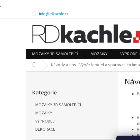
.
Přejít
info@rdkachle.cz
na
obsah
MOZAIKY 3D SAMOLEPÍCÍ
MOZAIKY
VÝPRODEJ
Domů
Návody a tipy - Výběr lepidel a spárovacích hmo
P
Návo
o
Přeskočit
s
Kategorie
kategorie
P
t
r
MOZAIKY 3D SAMOLEPÍCÍ
a
MOZAIKY
n
V
VÝPRODEJ
n
d
í
DEKORACE
V
P
p