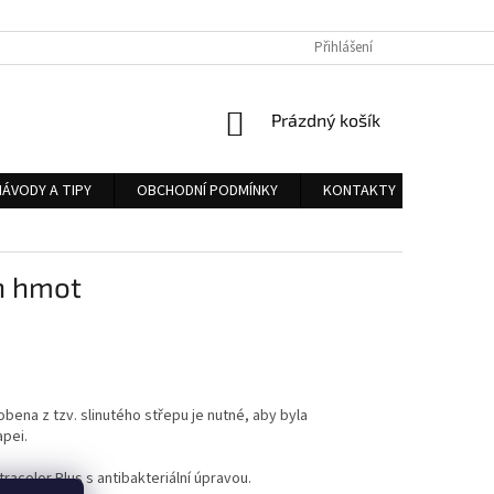
Přihlášení
NÁKUPNÍ
Prázdný košík
KOŠÍK
NÁVODY A TIPY
OBCHODNÍ PODMÍNKY
KONTAKTY
ch hmot
bena z tzv. slinutého střepu je nutné, aby byla
apei.
tracolor Plus s antibakteriální úpravou.