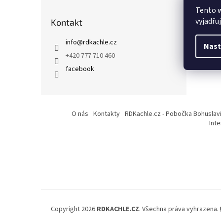
P
a
Tento 
P
n
vyjadřu
s
Kontakt
e
V
l
s
info
@
rdkachle.cz
Nast
V
+420 777 710 460
facebook
Z
á
O nás
Kontakty
RDKachle.cz - Pobočka Bohuslav
p
Int
a
t
í
Copyright 2026
RDKACHLE.CZ
. Všechna práva vyhrazena.