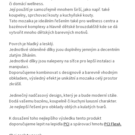
či domácí wellness.
Její použití je samozřejmě mnohem širší, jako např. také
koupelny, sprchovací kouty a kuchyňské kouty.
Tato mozaika je ideálním řešením také pro wellness centra a
bazénové komplexy a hlavně dětské brouzdaliště kde se dá
vytvořit mnoho dětských barevných motivů.
Povrch je hladký a lesklý.
Jednotlivé skleněné dílky jsou doplněny jemným a decentním
zlatým žíháním.
Jednotlivé dílky jsou nalepeny na síťce pro lepší instalaci a
manipulaci.
Doporučujeme kombinovat s designově a barevně vhodným
obkladem, výsledný efekt je unikátní a mozaika celý prostor
zkrášlí.
Jedinečný nadčasový design, který je a bude moderní stále.
Dodá vašemu bazénu, koupelně či kuchyni luxusní charakter.
Je nejlepší řešení pro obklady oblých a kulatých tvarů.
K dosažení toho nejlepšího výsledku tento produkt
doporučujeme lepit na lepidla
PCI
a spárovací hmotu
PCI FlexA.