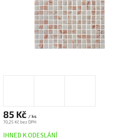
85 Kč
/ ks
70,25 Kč bez DPH
Měrná
IHNED K ODESLÁNÍ
cena: