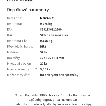
Chci zaslat vzorek.
Doplňkové parametry
Kategorie
:
MOZAIKY
Hmotnost
:
0.675 kg
EAN
:
8591136912500
Druh
:
Skleněná mozaika
Hmotnost 1 ks
:
0,675 kg
Převládající barva
:
Bílá
Materiál
:
Sklo
Rozměry
:
327 x 327 x 4 mm
Množství v balení
:
20 ks
Množství kusů v 1 m2
:
9,35 ks
Možnost využití
:
interiér/exteriér/bazény
Z
á
O nás
Kontakty
RDKachle.cz - Pobočka Bohuslavice
p
Způsoby dopravy
Jak nakupovat
a
Velkoobchod obklady, dlažby, mozaiky
Návody a tipy