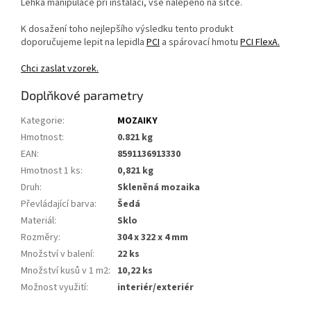
Lehká manipulace při instalaci, vše nalepeno na síťce.
K dosažení toho nejlepšího výsledku tento produkt
doporučujeme lepit na lepidla
PCI
a spárovací hmotu
PCI FlexA.
Chci zaslat vzorek.
Doplňkové parametry
Kategorie
:
MOZAIKY
Hmotnost
:
0.821 kg
EAN
:
8591136913330
Hmotnost 1 ks
:
0,821 kg
Druh
:
Skleněná mozaika
Převládající barva
:
Šedá
Materiál
:
Sklo
Rozměry
:
304 x 322 x 4 mm
Množství v balení
:
22 ks
Množství kusů v 1 m2
:
10,22 ks
Možnost využití
:
interiér/exteriér